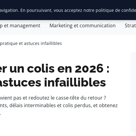
vigation. En poursuivant, vous acceptez notre politique de confide
tion d’entreprise
General
Gestion et finances
Inn
ip et management
Marketing et communication
Stra
ratique et astuces infaillibles
un colis en 2026 :
stuces infaillibles
ient pas et redoutez le casse-tête du retour ?
nts, délais interminables et colis perdus, et obtenez
.