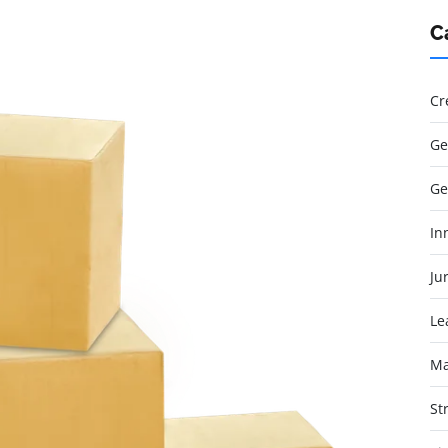
C
Cr
Ge
Ge
In
Jur
Le
Ma
St