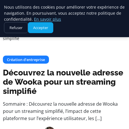
Maadi Gazette
Nous utilisons des cookies pour améliorer votre expérience de
navigation. En poursuivant, vous acceptez notre politique de
confidentialité.
En savoir plus
Accueil
Création d’entreprise
Refuser
Accepter
Découvrez la nouvelle adresse de Wooka pour un streaming
simplifié
Création d’entreprise
Découvrez la nouvelle adresse
de Wooka pour un streaming
simplifié
Sommaire : Découvrez la nouvelle adresse de Wooka
pour un streaming simplifié, l’impact de cette
plateforme sur l’expérience utilisateur, les […]