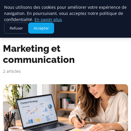
Maadi Gazette
Nous utilisons des cookies pour améliorer votre expérience de
navigation. En poursuivant, vous acceptez notre politique de
confidentialité.
En savoir plus
Refuser
Accepter
Accueil
Marketing et communication
Marketing et
communication
2 articles