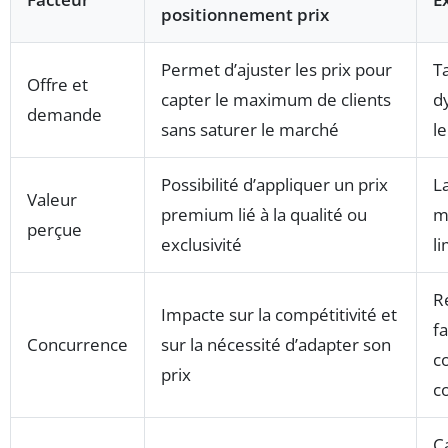
positionnement prix
Permet d’ajuster les prix pour
Ta
Offre et
capter le maximum de clients
d
demande
sans saturer le marché
l
Possibilité d’appliquer un prix
L
Valeur
premium lié à la qualité ou
m
perçue
exclusivité
l
R
Impacte sur la compétitivité et
f
Concurrence
sur la nécessité d’adapter son
c
prix
c
C