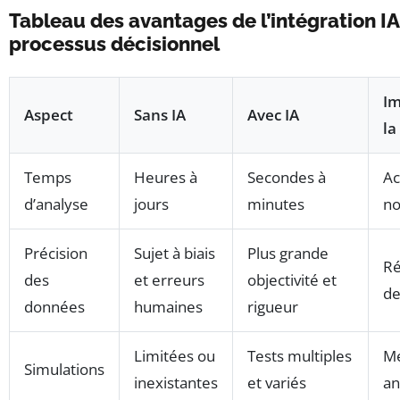
Tableau des avantages de l’intégration IA
processus décisionnel
Im
Aspect
Sans IA
Avec IA
la
Temps
Heures à
Secondes à
Ac
d’analyse
jours
minutes
no
Précision
Sujet à biais
Plus grande
Ré
des
et erreurs
objectivité et
de
données
humaines
rigueur
Limitées ou
Tests multiples
Me
Simulations
inexistantes
et variés
an