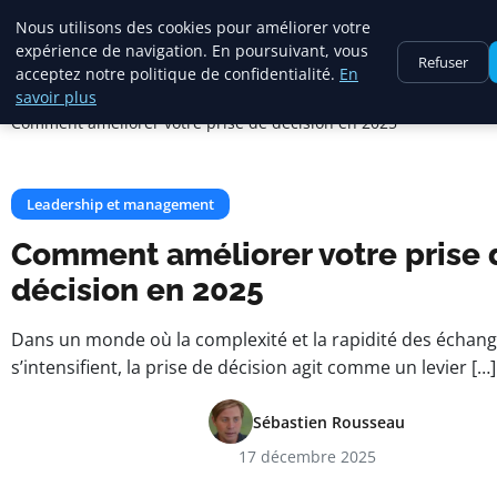
Maadi Gazette
Nous utilisons des cookies pour améliorer votre
expérience de navigation. En poursuivant, vous
Refuser
acceptez notre politique de confidentialité.
En
Accueil
savoir plus
Leadership et management
Comment améliorer votre prise de décision en 2025
Leadership et management
Comment améliorer votre prise 
décision en 2025
Dans un monde où la complexité et la rapidité des échan
s’intensifient, la prise de décision agit comme un levier […]
Sébastien Rousseau
17 décembre 2025