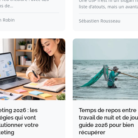
Une USP n’est ni un slogan n
ns de…
liste d’atouts, mais un avan
 Robin
Sébastien Rousseau
ting 2026 : les
Temps de repos entre
égies qui vont
travail de nuit et de jour
lutionner votre
guide 2026 pour bien
eting
récupérer