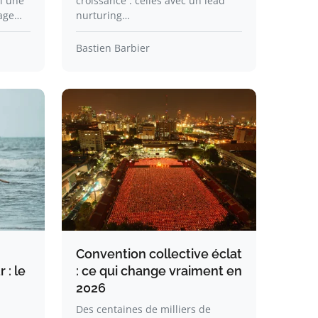
i une
croissance : celles avec un lead
tage…
nurturing…
Bastien Barbier
Convention collective éclat
 : le
: ce qui change vraiment en
2026
Des centaines de milliers de