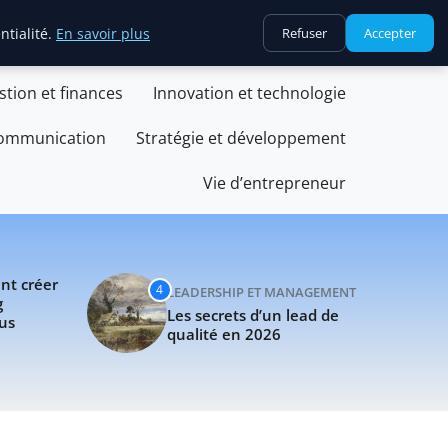
tions
 une unique selling proposition qui vous démarque
Les secre
ntialité.
En savoir plus
Refuser
Accepter
stion et finances
Innovation et technologie
communication
Stratégie et développement
Vie d’entrepreneur
nt créer
4
LEADERSHIP ET MANAGEMENT
g
Les secrets d’un lead de
ous
qualité en 2026