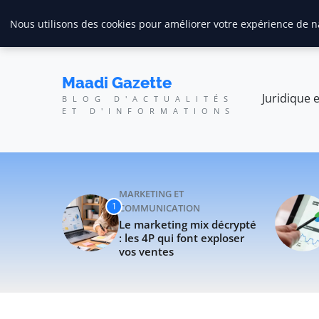
Maadi Gazette - Blog d'
 les 4P qui font exploser vos ventes
Tendances
Maîtriser Yoast SEO : le 
Nous utilisons des cookies pour améliorer votre expérience de na
Maadi Gazette
Juridique e
BLOG D'ACTUALITÉS
ET D'INFORMATIONS
MARKETING ET
1
COMMUNICATION
Le marketing mix décrypté
: les 4P qui font exploser
vos ventes