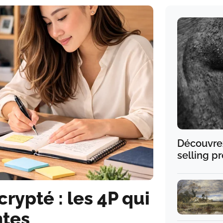
Découvre
selling p
rypté : les 4P qui
ntes