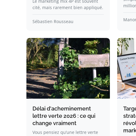
Le marketing mix 4P est souvent
millio
cité, mais rarement bien appliqué.
Manon
Sébastien Rousseau
Délai d'acheminement
Targe
lettre verte 2026 : ce qui
strat
change vraiment
révo
mark
Vous pensiez qu’une lettre verte