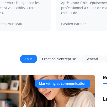
etez votre budget par les
Après avoir frôlé l’épuiseme
es si vous ciblez « tout le
professionnel à cause de m
 ».
calculs de…
tien Rousseau
Bastien Barbier
Tous
Création d’entreprise
General
R
Marketing et communication
L