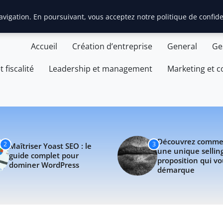
actualités et d'informa
guide complet pour dominer WordPress
Découvrez comment créer
vigation. En poursuivant, vous acceptez notre politique de confide
Accueil
Création d’entreprise
General
Ge
t fiscalité
Leadership et management
Marketing et 
Découvrez comme
2
3
Maîtriser Yoast SEO : le
une unique sellin
guide complet pour
proposition qui v
dominer WordPress
démarque