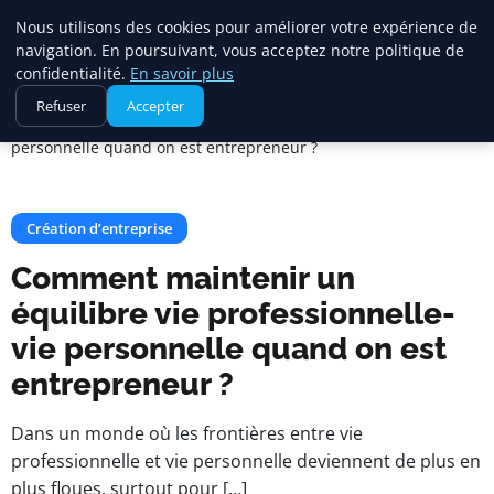
Maadi Gazette
Nous utilisons des cookies pour améliorer votre expérience de
navigation. En poursuivant, vous acceptez notre politique de
confidentialité.
En savoir plus
Accueil
Création d’entreprise
Refuser
Accepter
Comment maintenir un équilibre vie professionnelle-vie
personnelle quand on est entrepreneur ?
Création d’entreprise
Comment maintenir un
équilibre vie professionnelle-
vie personnelle quand on est
entrepreneur ?
Dans un monde où les frontières entre vie
professionnelle et vie personnelle deviennent de plus en
plus floues, surtout pour […]