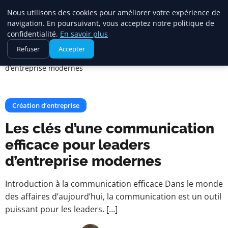
Maadi Gazette
Nous utilisons des cookies pour améliorer votre expérience de
navigation. En poursuivant, vous acceptez notre politique de
confidentialité.
En savoir plus
Accueil
Création d’entreprise
Refuser
Accepter
Les clés d’une communication efficace pour leaders
d’entreprise modernes
Création d’entreprise
Les clés d’une communication
efficace pour leaders
d’entreprise modernes
Introduction à la communication efficace Dans le monde
des affaires d’aujourd’hui, la communication est un outil
puissant pour les leaders. […]