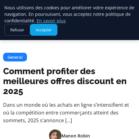
Maadi Gazette
Nous utilisons des cookies pour améliorer votre expérience de
navigation. En poursuivant, vous acceptez notre politique de
confidentialité.
En savoir plus
Accueil
General
Refuser
Accepter
Comment profiter des meilleures offres discount en 2025
General
Comment profiter des
meilleures offres discount en
2025
Dans un monde où les achats en ligne s’intensifient et
où la compétition entre commerçants atteint des
sommets, 2025 s’annonce […]
Manon Robin