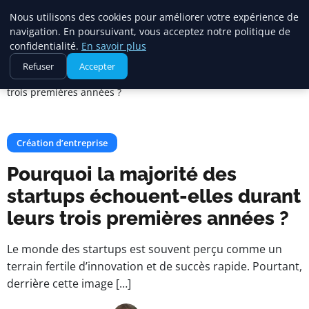
Maadi Gazette
Nous utilisons des cookies pour améliorer votre expérience de
navigation. En poursuivant, vous acceptez notre politique de
confidentialité.
En savoir plus
Accueil
Création d’entreprise
Refuser
Accepter
Pourquoi la majorité des startups échouent-elles durant leurs
trois premières années ?
Création d’entreprise
Pourquoi la majorité des
startups échouent-elles durant
leurs trois premières années ?
Le monde des startups est souvent perçu comme un
terrain fertile d’innovation et de succès rapide. Pourtant,
derrière cette image […]