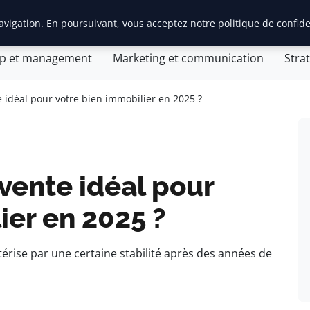
vigation. En poursuivant, vous acceptez notre politique de confide
tion d’entreprise
General
Gestion et finances
Inn
ip et management
Marketing et communication
Stra
e idéal pour votre bien immobilier en 2025 ?
 vente idéal pour
ier en 2025 ?
érise par une certaine stabilité après des années de