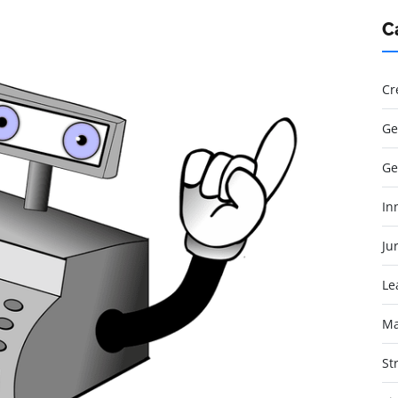
C
Cr
Ge
Ge
In
Jur
Le
Ma
St