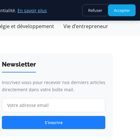
ntialité.
En savoir plus
Refuser
Accepter
ovation et technologie
Juridique et fiscalité
tégie et développement
Vie d’entrepreneur
Newsletter
Inscrivez-vous pour recevoir nos derniers articles
directement dans votre boîte mail.
S'inscrire