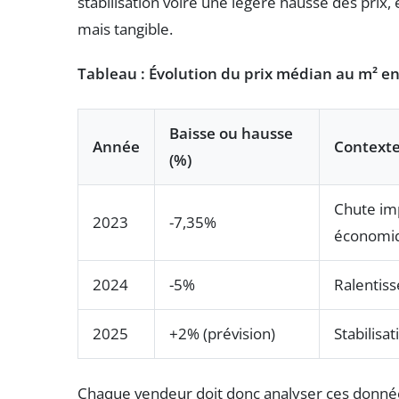
stabilisation voire une légère hausse des prix,
mais tangible.
Tableau : Évolution du prix médian au m² en
Baisse ou hausse
Année
Context
(%)
Chute imp
2023
-7,35%
économi
2024
-5%
Ralentiss
2025
+2% (prévision)
Stabilisa
Chaque vendeur doit donc analyser ces donnée