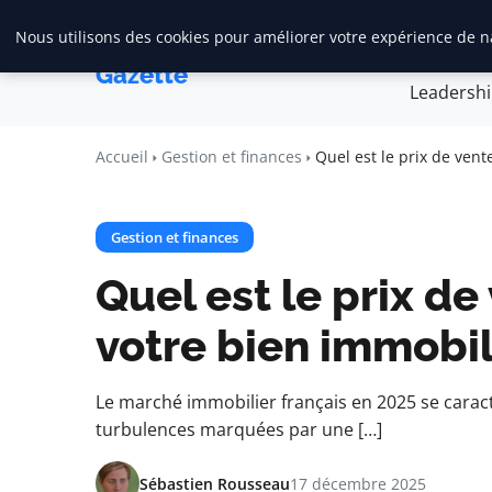
Nous utilisons des cookies pour améliorer votre expérience de na
Accueil
Créa
Maadi
Gazette
Leadersh
Accueil
Gestion et finances
Quel est le prix de vent
Gestion et finances
Quel est le prix de
votre bien immobil
Le marché immobilier français en 2025 se caract
turbulences marquées par une […]
Sébastien Rousseau
17 décembre 2025