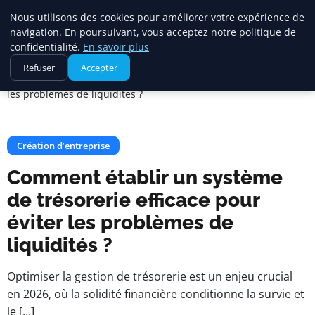
Maadi Gazette
Nous utilisons des cookies pour améliorer votre expérience de
navigation. En poursuivant, vous acceptez notre politique de
confidentialité.
En savoir plus
Accueil
Création d’entreprise
Refuser
Accepter
Comment établir un système de trésorerie efficace pour éviter
les problèmes de liquidités ?
Création d’entreprise
Comment établir un système
de trésorerie efficace pour
éviter les problèmes de
liquidités ?
Optimiser la gestion de trésorerie est un enjeu crucial
en 2026, où la solidité financière conditionne la survie et
le […]