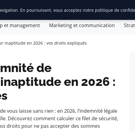
vigation. En poursuivant, vous acceptez notre politique de confide
tion d’entreprise
General
Gestion et finances
Inn
ip et management
Marketing et communication
Stra
 inaptitude en 2026 : vos droits expliqués
emnité de
inaptitude en 2026 :
és
 vous laisse sans rien : en 2026, l’indemnité légale
lle. Découvrez comment calculer ce filet de sécurité,
r vos droits pour ne pas accepter des sommes