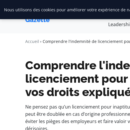
Nous utilisons des cookies pour améliorer votre expérience de na
Accueil
Créa
Maadi
Gazette
Leadersh
Accueil
Comprendre l'indemnité de licenciement pour
Comprendre l'ind
licenciement pour 
vos droits expliqu
Ne pensez pas qu’un licenciement pour inaptitude
peut être doublée en cas d’origine professionne
éviter les pièges des employeurs et faire valoi
dérisoires.