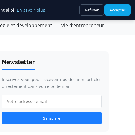
ntialité.
En savoir plus
Refuser
Accepter
ovation et technologie
Juridique et fiscalité
tégie et développement
Vie d’entrepreneur
Newsletter
Inscrivez-vous pour recevoir nos derniers articles
directement dans votre boîte mail.
S'inscrire