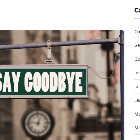
C
Cr
Ge
Ge
In
Jur
Le
Ma
St