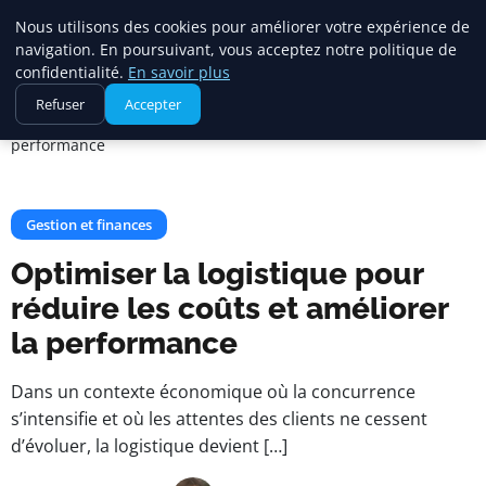
Maadi Gazette
Nous utilisons des cookies pour améliorer votre expérience de
navigation. En poursuivant, vous acceptez notre politique de
confidentialité.
En savoir plus
Accueil
Gestion et finances
Refuser
Accepter
Optimiser la logistique pour réduire les coûts et améliorer la
performance
Gestion et finances
Optimiser la logistique pour
réduire les coûts et améliorer
la performance
Dans un contexte économique où la concurrence
s’intensifie et où les attentes des clients ne cessent
d’évoluer, la logistique devient […]