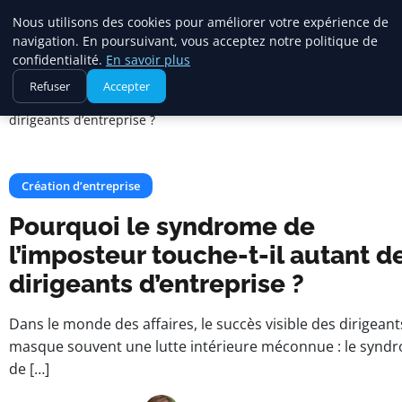
Maadi Gazette
Nous utilisons des cookies pour améliorer votre expérience de
navigation. En poursuivant, vous acceptez notre politique de
confidentialité.
En savoir plus
Accueil
Création d’entreprise
Refuser
Accepter
Pourquoi le syndrome de l’imposteur touche-t-il autant de
dirigeants d’entreprise ?
Création d’entreprise
Pourquoi le syndrome de
l’imposteur touche-t-il autant d
dirigeants d’entreprise ?
Dans le monde des affaires, le succès visible des dirigeant
masque souvent une lutte intérieure méconnue : le synd
de […]