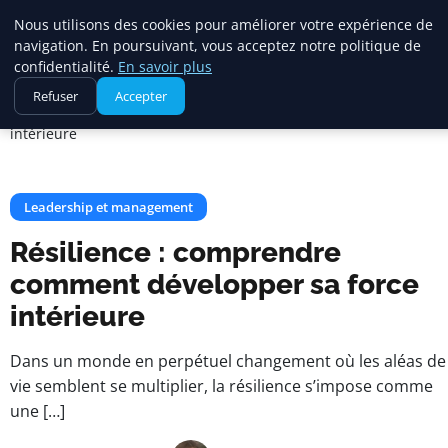
Maadi Gazette
Nous utilisons des cookies pour améliorer votre expérience de
navigation. En poursuivant, vous acceptez notre politique de
confidentialité.
En savoir plus
Accueil
Leadership et management
Refuser
Accepter
Résilience : comprendre comment développer sa force
intérieure
Leadership et management
Résilience : comprendre
comment développer sa force
intérieure
Dans un monde en perpétuel changement où les aléas de 
vie semblent se multiplier, la résilience s’impose comme
une […]